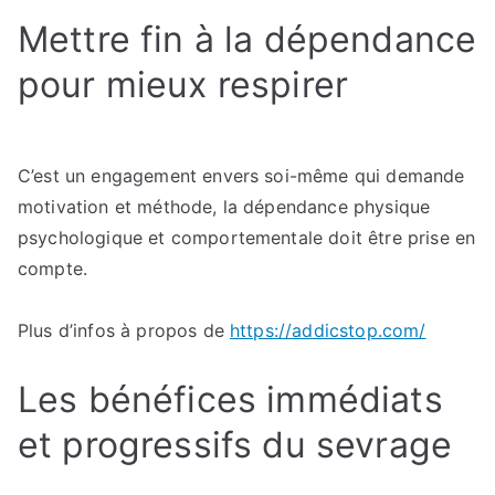
routines
Mettre fin à la dépendance
saines
après
pour mieux respirer
l’arrêt
du
tabac
C’est un engagement envers soi-même qui demande
motivation et méthode, la dépendance physique
psychologique et comportementale doit être prise en
compte.
Plus d’infos à propos de
https://addicstop.com/
Les bénéfices immédiats
et progressifs du sevrage