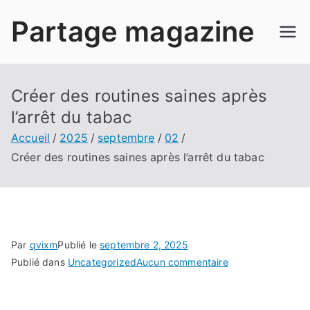
Aller
Partage magazine
au
contenu
Créer des routines saines après
l’arrêt du tabac
Accueil
2025
septembre
02
Créer des routines saines après l’arrêt du tabac
Par
qvixm
Publié le
septembre 2, 2025
sur
Publié dans
Uncategorized
Aucun commentaire
Créer
des