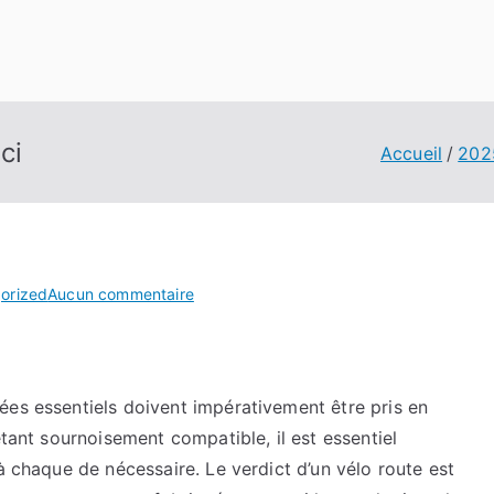
ci
Accueil
202
sur
orized
Aucun commentaire
Tout
savoir
sur
Plus
ées essentiels doivent impérativement être pris en
de
étant sournoisement compatible, il est essentiel
détails
à chaque de nécessaire. Le verdict d’un vélo route est
ici