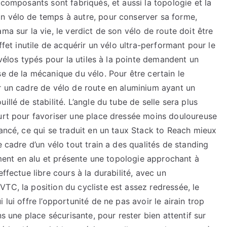
 composants sont fabriqués, et aussi la topologie et la
n vélo de temps à autre, pour conserver sa forme,
ma sur la vie, le verdict de son vélo de route doit être
ffet inutile de acquérir un vélo ultra-performant pour le
s vélos typés pour la utiles à la pointe demandent un
se de la mécanique du vélo. Pour être certain le
er un cadre de vélo de route en aluminium ayant un
llé de stabilité. L’angle du tube de selle sera plus
ourt pour favoriser une place dressée moins douloureuse
lancé, ce qui se traduit en un taux Stack to Reach mieux
e cadre d’un vélo tout train a des qualités de standing
uement en alu et présente une topologie approchant à
ffectue libre cours à la durabilité, avec un
TC, la position du cycliste est assez redressée, le
lui offre l’opportunité de ne pas avoir le airain trop
ns une place sécurisante, pour rester bien attentif sur