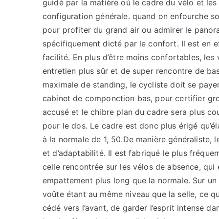
guidé par la matière où le cadre du vélo et les
configuration générale. quand on enfourche so
pour profiter du grand air ou admirer le panora
spécifiquement dicté par le confort. Il est en e
facilité. En plus d’être moins confortables, le
entretien plus sûr et de super rencontre de ba
maximale de standing, le cycliste doit se pay
cabinet de componction bas, pour certifier groui
accusé et le chibre plan du cadre sera plus c
pour le dos. Le cadre est donc plus érigé qu’é
à la normale de 1, 50.De manière généraliste, l
et d’adaptabilité. Il est fabriqué le plus fréq
celle rencontrée sur les vélos de absence, qui e
empattement plus long que la normale. Sur un V
voûte étant au même niveau que la selle, ce qui 
cédé vers l’avant, de garder l’esprit intense da