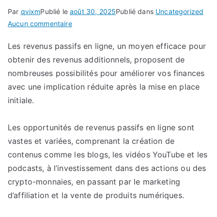
Par
qvixm
Publié le
août 30, 2025
Publié dans
Uncategorized
sur
Aucun commentaire
Construisez
Les revenus passifs en ligne, un moyen efficace pour
Votre
obtenir des revenus additionnels, proposent de
Futur
Financier
nombreuses possibilités pour améliorer vos finances
avec
avec une implication réduite après la mise en place
des
initiale.
Revenus
Passifs
Les opportunités de revenus passifs en ligne sont
en
vastes et variées, comprenant la création de
Ligne
contenus comme les blogs, les vidéos YouTube et les
:
podcasts, à l’investissement dans des actions ou des
Conseils
pour
crypto-monnaies, en passant par le marketing
Se
d’affiliation et la vente de produits numériques.
Lancer
et