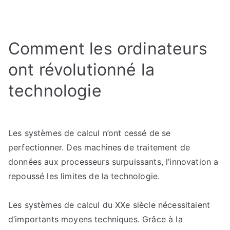
Le
cloud
computing
Comment les ordinateurs
et
l’informatique
ont révolutionné la
en
ligne
technologie
:
Pourquoi
les
Les systèmes de calcul n’ont cessé de se
données
perfectionner. Des machines de traitement de
migrent
données aux processeurs surpuissants, l’innovation a
vers
le
repoussé les limites de la technologie.
cloud
?
Les systèmes de calcul du XXe siècle nécessitaient
d’importants moyens techniques. Grâce à la