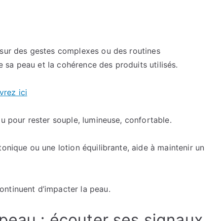
gestes
simples
et
constants
 sur des gestes complexes ou des routines
de sa peau et la cohérence des produits utilisés.
rez ici
au pour rester souple, lumineuse, confortable.
onique ou une lotion équilibrante, aide à maintenir un
ntinuent d’impacter la peau.
 peau : écouter ses signaux