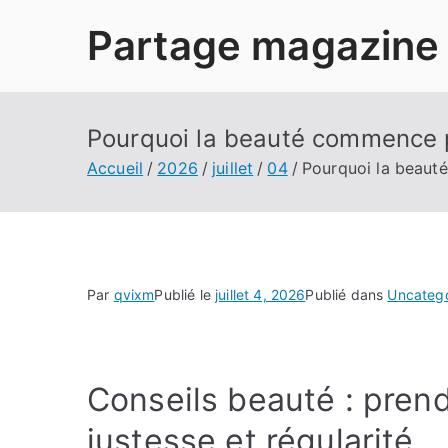
Aller
Partage magazine
au
contenu
Pourquoi la beauté commence p
Accueil
2026
juillet
04
Pourquoi la beaut
Par
qvixm
Publié le
juillet 4, 2026
Publié dans
Uncateg
Conseils beauté : prend
justesse et régularité