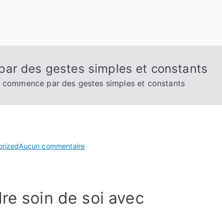
ar des gestes simples et constants
é commence par des gestes simples et constants
sur
orized
Aucun commentaire
Pourquoi
la
beauté
re soin de soi avec
commence
par
des