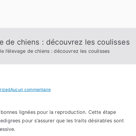
e de chiens : découvrez les coulisses
e l’élevage de chiens : découvrez les coulisses
sur
rized
Aucun commentaire
Le
monde
s bonnes lignées pour la reproduction. Cette étape
fascinant
de
igrees pour s’assurer que les traits désirables sont
l’élevage
essive.
de