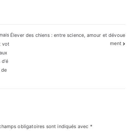
 mais
Élever des chiens : entre science, amour et dévoue
ment
 vot
taux
 d’é
 de
champs obligatoires sont indiqués avec
*