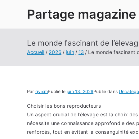
Aller
Partage magazine
au
contenu
Le monde fascinant de l’élevag
Accueil
2026
juin
13
Le monde fascinant d
Par
qvixm
Publié le
juin 13, 2026
Publié dans
Uncatego
Choisir les bons reproducteurs
Un aspect crucial de l’élevage est la choix de
nécessite une connaissance approfondie des ped
renforcés, tout en évitant la consanguinité exc