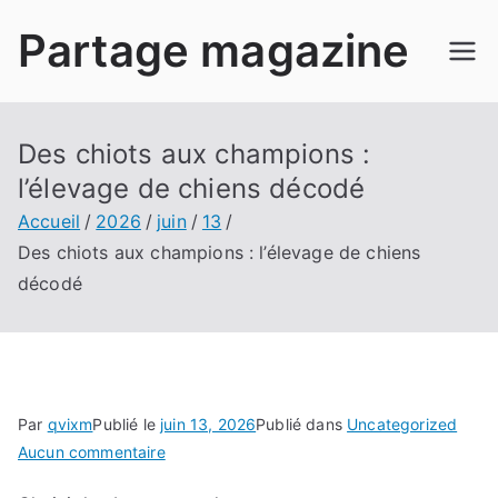
Aller
Partage magazine
au
contenu
Des chiots aux champions :
l’élevage de chiens décodé
Accueil
2026
juin
13
Des chiots aux champions : l’élevage de chiens
décodé
Par
qvixm
Publié le
juin 13, 2026
Publié dans
Uncategorized
sur
Aucun commentaire
Des