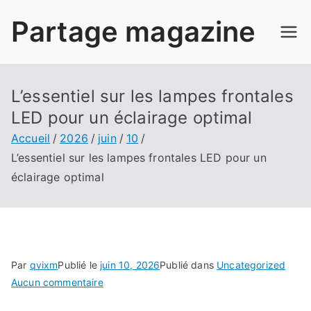
Aller
Partage magazine
au
contenu
L’essentiel sur les lampes frontales
LED pour un éclairage optimal
Accueil
2026
juin
10
L’essentiel sur les lampes frontales LED pour un
éclairage optimal
Par
qvixm
Publié le
juin 10, 2026
Publié dans
Uncategorized
sur
Aucun commentaire
L’essentiel