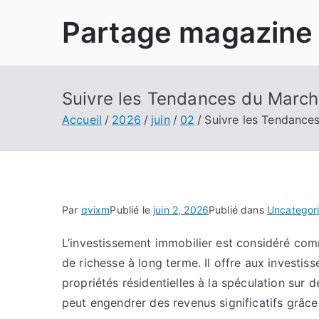
Aller
Partage magazine
au
contenu
Suivre les Tendances du March
Accueil
2026
juin
02
Suivre les Tendances
Par
qvixm
Publié le
juin 2, 2026
Publié dans
Uncategor
L’investissement immobilier est considéré com
de richesse à long terme. Il offre aux investiss
propriétés résidentielles à la spéculation sur
peut engendrer des revenus significatifs grâce 