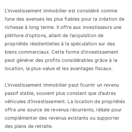
Le
L’investissement immobilier est considéré comme
Rôle
l’une des avenues les plus fiables pour la création de
de
la
richesse à long terme. Il offre aux investisseurs une
Localisation
pléthore d’options, allant de l’acquisition de
dans
propriétés résidentielles à la spéculation sur des
le
biens commerciaux. Cette forme d’investissement
Succès
peut générer des profits considérables grâce à la
de
location, la plus-value et les avantages fiscaux.
vos
Investissements
L’investissement immobilier peut fournir un revenu
Immobiliers.
passif stable, souvent plus constant que d’autres
véhicules d’investissement. La location de propriétés
offre une source de revenus récurrents, idéale pour
complémenter des revenus existants ou supporter
des plans de retraite.