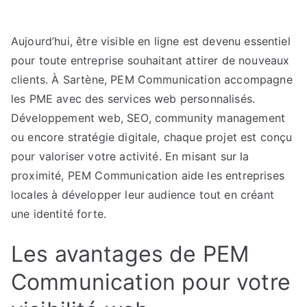
L’expert
du
Aujourd’hui, être visible en ligne est devenu essentiel
marketing
pour toute entreprise souhaitant attirer de nouveaux
digital
en
clients. À Sartène, PEM Communication accompagne
Corse-
les PME avec des services web personnalisés.
du-
Développement web, SEO, community management
Sud
ou encore stratégie digitale, chaque projet est conçu
pour
pour valoriser votre activité. En misant sur la
les
proximité, PEM Communication aide les entreprises
entreprises
locales à développer leur audience tout en créant
locales
une identité forte.
Les avantages de PEM
Communication pour votre