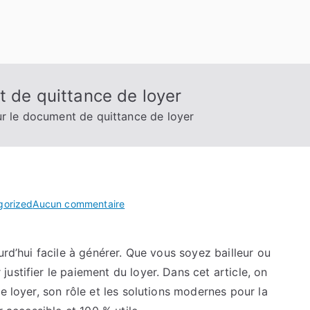
t de quittance de loyer
ur le document de quittance de loyer
sur
gorized
Aucun commentaire
Dossier
spécial
urd’hui facile à générer. Que vous soyez bailleur ou
sur
ustifier le paiement du loyer. Dans cet article, on
le
document
e loyer, son rôle et les solutions modernes pour la
de