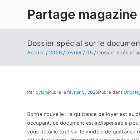
Aller
Partage magazine
au
contenu
Dossier spécial sur le documen
Accueil
2026
février
05
Dossier spécial s
Par
qvixm
Publié le
février 5, 2026
Publié dans
Uncate
Bonne nouvelle : la quittance de loyer est aujo
occupant, ce document est indispensable pour j
vous détaille tout sur le modèle de quittance d