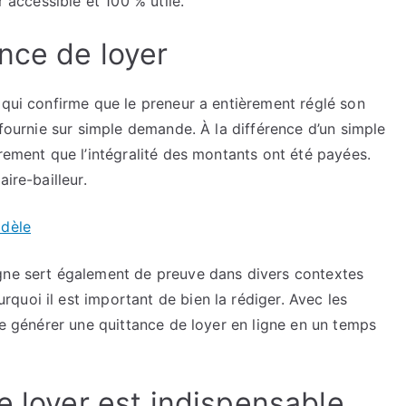
r accessible et 100 % utile.
quittance
de
nce de loyer
loyer
 qui confirme que le preneur a entièrement réglé son
 fournie sur simple demande. À la différence d’un simple
irement que l’intégralité des montants ont été payées.
ire-bailleur.
odèle
igne sert également de preuve dans divers contextes
uoi il est important de bien la rédiger. Avec les
 de générer une quittance de loyer en ligne en un temps
e loyer est indispensable