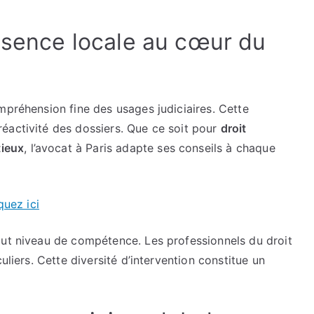
globale
au
résence locale au cœur du
service
de
vos
intérêts
mpréhension fine des usages judiciaires. Cette
éactivité des dossiers. Que ce soit pour
droit
tieux
, l’avocat à Paris adapte ses conseils à chaque
quez ici
aut niveau de compétence. Les professionnels du droit
uliers. Cette diversité d’intervention constitue un