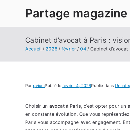
Aller
Partage magazine
au
contenu
Cabinet d’avocat à Paris : visio
Accueil
2026
février
04
Cabinet d’avocat à
Par
qvixm
Publié le
février 4, 2026
Publié dans
Uncate
Choisir un
avocat à Paris
, c’est opter pour un
en constante évolution. Que vous représentiez 
Paris vous accompagne avec engagement. Entr