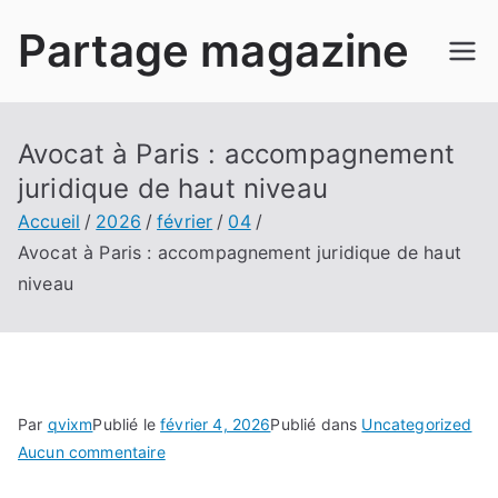
Aller
Partage magazine
au
contenu
Avocat à Paris : accompagnement
juridique de haut niveau
Accueil
2026
février
04
Avocat à Paris : accompagnement juridique de haut
niveau
Par
qvixm
Publié le
février 4, 2026
Publié dans
Uncategorized
sur
Aucun commentaire
Avocat