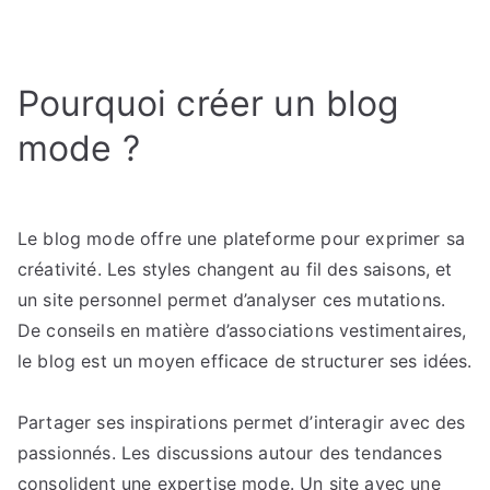
Les
erreurs
à
Pourquoi créer un blog
éviter
lorsqu’on
mode ?
lance
un
blog
mode
Le blog mode offre une plateforme pour exprimer sa
:
créativité. Les styles changent au fil des saisons, et
Les
un site personnel permet d’analyser ces mutations.
mauvaises
De conseils en matière d’associations vestimentaires,
pratiques
le blog est un moyen efficace de structurer ses idées.
qui
nuisent
Partager ses inspirations permet d’interagir avec des
à
passionnés. Les discussions autour des tendances
la
visibilité
consolident une expertise mode. Un site avec une