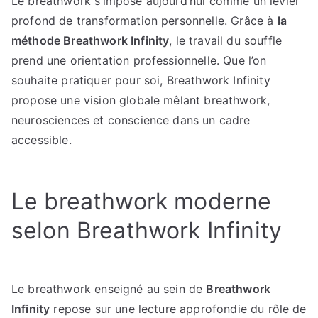
Le breathwork s’impose aujourd’hui comme un levier
:
profond de transformation personnelle. Grâce à
la
la
voie
méthode Breathwork Infinity
, le travail du souffle
du
prend une orientation professionnelle. Que l’on
breathwork
souhaite pratiquer pour soi, Breathwork Infinity
conscient
propose une vision globale mêlant breathwork,
neurosciences et conscience dans un cadre
accessible.
Le breathwork moderne
selon Breathwork Infinity
Le breathwork enseigné au sein de
Breathwork
Infinity
repose sur une lecture approfondie du rôle de