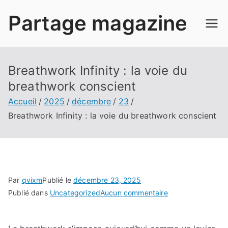
Aller
Partage magazine
au
contenu
Breathwork Infinity : la voie du
breathwork conscient
Accueil
2025
décembre
23
Breathwork Infinity : la voie du breathwork conscient
Par
qvixm
Publié le
décembre 23, 2025
sur
Publié dans
Uncategorized
Aucun commentaire
Breathwork
Infinity