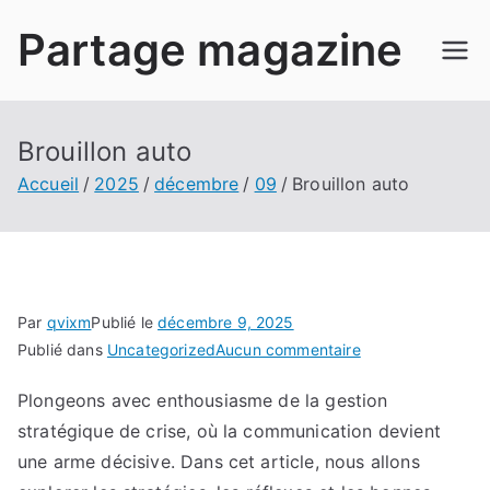
Aller
Partage magazine
au
contenu
Brouillon auto
Accueil
2025
décembre
09
Brouillon auto
Par
qvixm
Publié le
décembre 9, 2025
sur
Publié dans
Uncategorized
Aucun commentaire
Brouillon
Plongeons avec enthousiasme de la gestion
auto
stratégique de crise, où la communication devient
une arme décisive. Dans cet article, nous allons