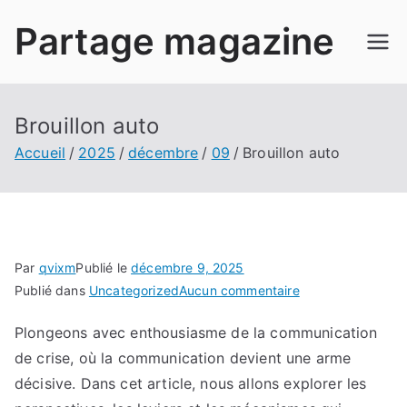
Aller
Partage magazine
au
contenu
Brouillon auto
Accueil
2025
décembre
09
Brouillon auto
Par
qvixm
Publié le
décembre 9, 2025
sur
Publié dans
Uncategorized
Aucun commentaire
Brouillon
Plongeons avec enthousiasme de la communication
auto
de crise, où la communication devient une arme
décisive. Dans cet article, nous allons explorer les