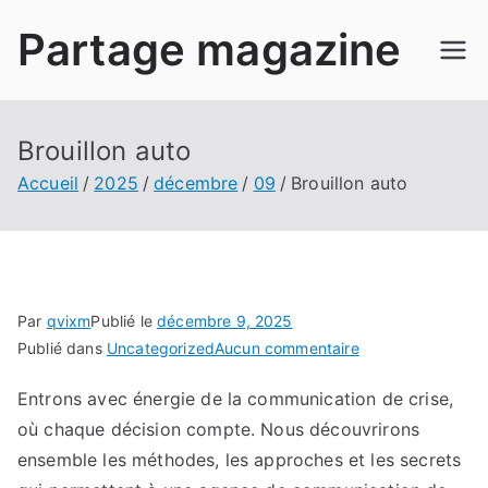
Aller
Partage magazine
au
contenu
Brouillon auto
Accueil
2025
décembre
09
Brouillon auto
Par
qvixm
Publié le
décembre 9, 2025
sur
Publié dans
Uncategorized
Aucun commentaire
Brouillon
Entrons avec énergie de la communication de crise,
auto
où chaque décision compte. Nous découvrirons
ensemble les méthodes, les approches et les secrets