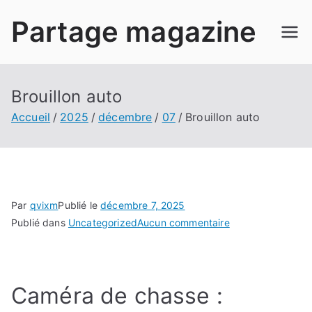
Aller
Partage magazine
au
contenu
Brouillon auto
Accueil
2025
décembre
07
Brouillon auto
Par
qvixm
Publié le
décembre 7, 2025
sur
Publié dans
Uncategorized
Aucun commentaire
Brouillon
auto
Caméra de chasse :