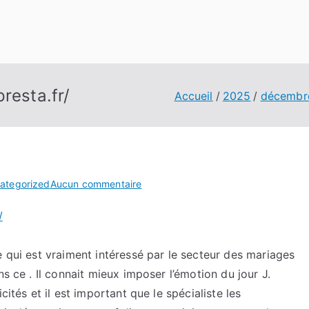
resta.fr/
Accueil
2025
décembr
sur
ategorized
Aucun commentaire
Mes
/
conseils
sur
https://photopresta.fr/
e qui est vraiment intéressé par le secteur des mariages
ns ce . Il connait mieux imposer l’émotion du jour J.
cités et il est important que le spécialiste les