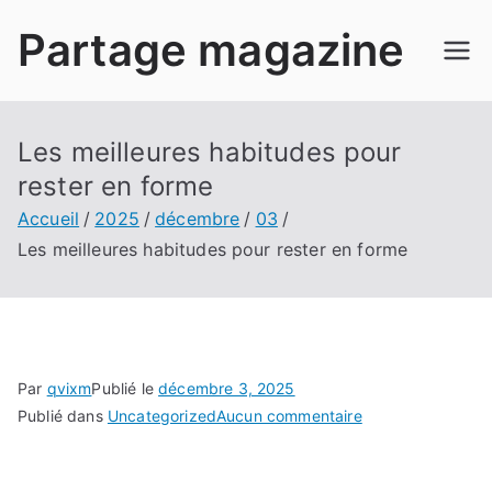
Aller
Partage magazine
au
contenu
Les meilleures habitudes pour
rester en forme
Accueil
2025
décembre
03
Les meilleures habitudes pour rester en forme
Par
qvixm
Publié le
décembre 3, 2025
sur
Publié dans
Uncategorized
Aucun commentaire
Les
meilleures