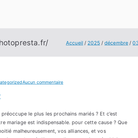
hotopresta.fr/
Accueil
2025
décembre
0
sur
ategorized
Aucun commentaire
Expliquer
/
simplement
https://photopresta.fr/
 préoccupe le plus les prochains mariés ? Et c’est
tre mariage est indispensable. pour cette cause ? Que
moitié malheureusement, vos alliances, et vos