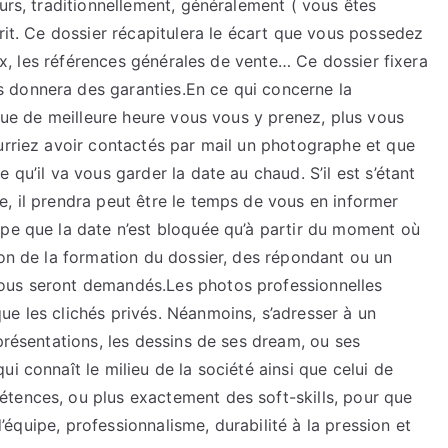
ours, traditionnellement, généralement ( vous êtes
crit. Ce dossier récapitulera le écart que vous possedez
rix, les références générales de vente… Ce dossier fixera
 donnera des garanties.En ce qui concerne la
 que de meilleure heure vous vous y prenez, plus vous
urriez avoir contactés par mail un photographe et que
 qu’il va vous garder la date au chaud. S’il est s’étant
, il prendra peut être le temps de vous en informer
ipe que la date n’est bloquée qu’à partir du moment où
ion de la formation du dossier, des répondant ou un
ous seront demandés.Les photos professionnelles
e les clichés privés. Néanmoins, s’adresser à un
présentations, les dessins de ses dream, ou ses
i connaît le milieu de la société ainsi que celui de
tences, ou plus exactement des soft-skills, pour que
 d’équipe, professionnalisme, durabilité à la pression et