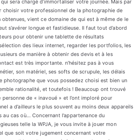
 qui sera chargé d’immortaliser votre journée. Mais par
r choisir votre professionnel de la photographie de
en obtenues, vient ce domaine de qui est à même de le
t s’avérer longue et fastidieuse. Il faut tout d’abord
teurs pour obtenir une tablette de résultats
lection des lieux internet, regarder les portfolios, les
sieurs de manière à obtenir des devis et à les
ntact est très importante. n’hésitez pas à vous
étier, son matériel, ses softs de scrupule, les délais
e le photographe que vous possedez choisi est bien un
semble rationalité, et toutefois ! Beaucoup ont trouvé
e personne de « inavoué » et l’ont imploré pour
el a d’ailleurs le plus souvent au moins deux appareils
s au cas où… Concernant l’appartenance du
euses telle la WPJA, je vous invite à jouer mon
uel que soit votre jugement concernant votre