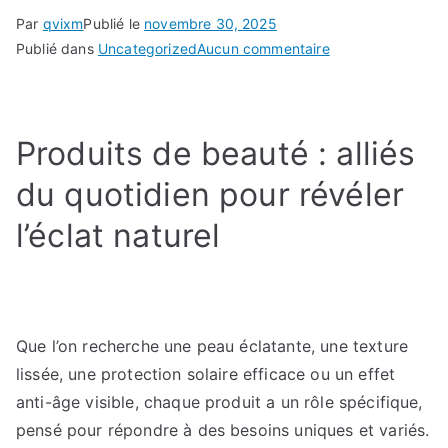
Par
qvixm
Publié le
novembre 30, 2025
sur
Publié dans
Uncategorized
Aucun commentaire
Pourquoi
les
soins
Produits de beauté : alliés
de
beauté
du quotidien pour révéler
éthiques
et
l’éclat naturel
transparents
séduisent
ceux
qui
Que l’on recherche une peau éclatante, une texture
veulent
lissée, une protection solaire efficace ou un effet
allier
plaisir
anti-âge visible, chaque produit a un rôle spécifique,
et
pensé pour répondre à des besoins uniques et variés.
conscience