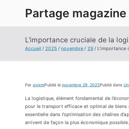
Aller
Partage magazine
au
contenu
L’importance cruciale de la lo
Accueil
2025
novembre
29
L’importance 
Par
qvixm
Publié le
novembre 29, 2025
Publié dans
Un
La logistique, élément fondamental de l’écon
pour le transport efficace et optimal de biens d
essentielle dans l’optimisation des chaînes d’
arrivent de façon la plus économique possible