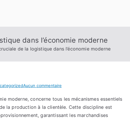
gistique dans l’économie moderne
cruciale de la logistique dans l’économie moderne
sur
categorized
Aucun commentaire
L’importance
omie moderne, concerne tous les mécanismes essentiels
cruciale
e la production à la clientèle. Cette discipline est
de
la
approvisionnement, garantissant les marchandises
logistique
.
dans