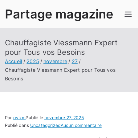
Aller
Partage magazine
au
contenu
Chauffagiste Viessmann Expert
pour Tous vos Besoins
Accueil
2025
novembre
27
Chauffagiste Viessmann Expert pour Tous vos
Besoins
Par
qvixm
Publié le
novembre 27, 2025
sur
Publié dans
Uncategorized
Aucun commentaire
Chauffagiste