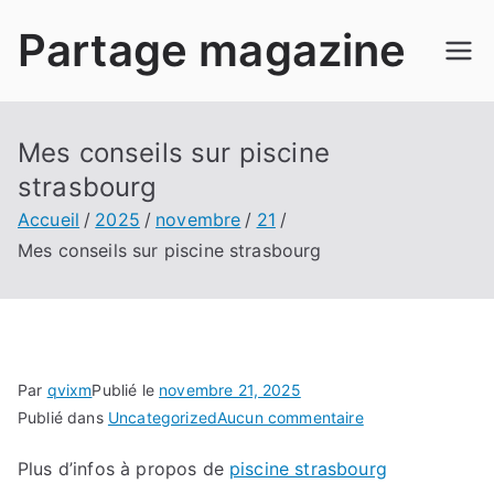
Aller
Partage magazine
au
contenu
Mes conseils sur piscine
strasbourg
Accueil
2025
novembre
21
Mes conseils sur piscine strasbourg
Par
qvixm
Publié le
novembre 21, 2025
sur
Publié dans
Uncategorized
Aucun commentaire
Mes
Plus d’infos à propos de
piscine strasbourg
conseils