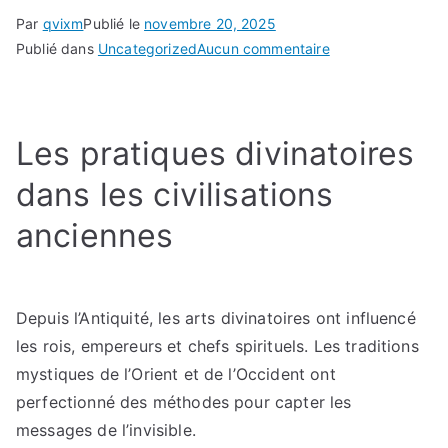
Par
qvixm
Publié le
novembre 20, 2025
sur
Publié dans
Uncategorized
Aucun commentaire
Voyance
moderne
et
Les pratiques divinatoires
nouvelles
technologies
dans les civilisations
:
Comment
anciennes
l’ère
numérique
révolutionne
Depuis l’Antiquité, les arts divinatoires ont influencé
les
les rois, empereurs et chefs spirituels. Les traditions
pratiques
mystiques de l’Orient et de l’Occident ont
divinatoires
?
perfectionné des méthodes pour capter les
messages de l’invisible.