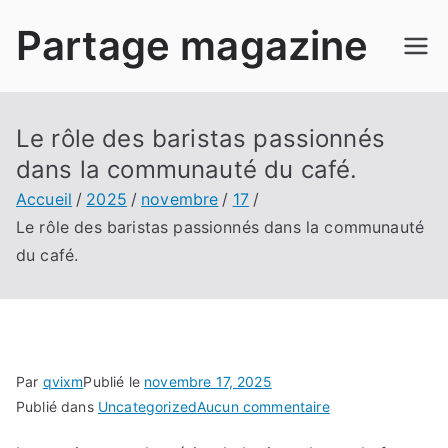
Aller
Partage magazine
au
contenu
Le rôle des baristas passionnés
dans la communauté du café.
Accueil
2025
novembre
17
Le rôle des baristas passionnés dans la communauté
du café.
Par
qvixm
Publié le
novembre 17, 2025
sur
Publié dans
Uncategorized
Aucun commentaire
Le