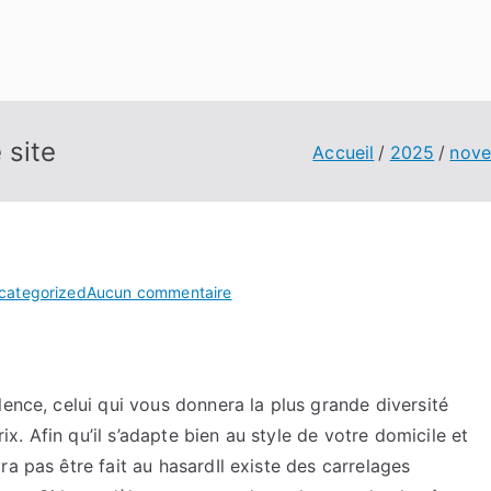
 site
Accueil
2025
nov
sur
categorized
Aucun commentaire
Mes
conseils
pour
consultez
lence, celui qui vous donnera la plus grande diversité
ce
. Afin qu’il s’adapte bien au style de votre domicile et
site
a pas être fait au hasardIl existe des carrelages