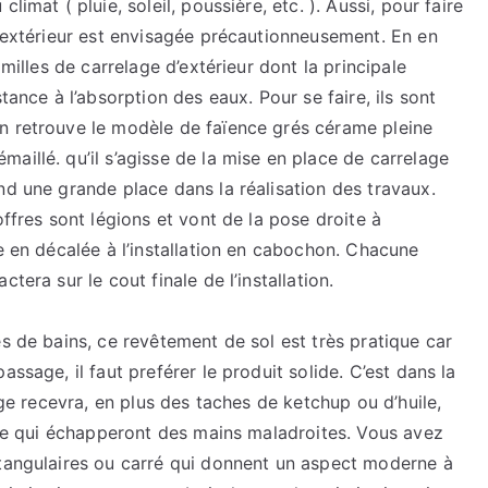
imat ( pluie, soleil, poussière, etc. ). Aussi, pour faire
d’extérieur est envisagée précautionneusement. En en
amilles de carrelage d’extérieur dont la principale
tance à l’absorption des eaux. Pour se faire, ils sont
n retrouve le modèle de faïence grés cérame pleine
aillé. qu’il s’agisse de la mise en place de carrelage
nd une grande place dans la réalisation des travaux.
offres sont légions et vont de la pose droite à
ce en décalée à l’installation en cabochon. Chacune
tera sur le cout finale de l’installation.
es de bains, ce revêtement de sol est très pratique car
ssage, il faut preférer le produit solide. C’est dans la
age recevra, en plus des taches de ketchup ou d’huile,
elle qui échapperont des mains maladroites. Vous avez
ctangulaires ou carré qui donnent un aspect moderne à