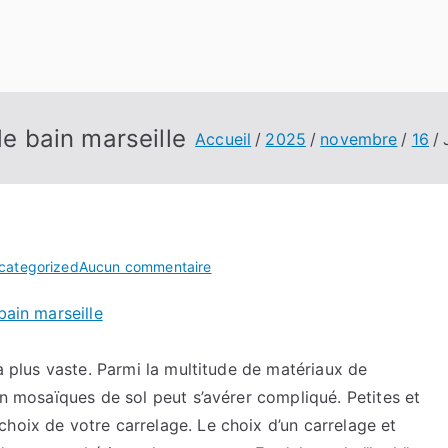
de bain marseille
Accueil
2025
novembre
16
sur
categorized
Aucun commentaire
J’ai
bain marseille
découvert
fourniture
salle
la plus vaste. Parmi la multitude de matériaux de
de
on mosaïques de sol peut s’avérer compliqué. Petites et
bain
hoix de votre carrelage. Le choix d’un carrelage et
marseille