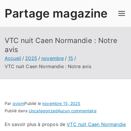
Aller
Partage magazine
au
contenu
VTC nuit Caen Normandie : Notre
avis
Accueil
2025
novembre
15
VTC nuit Caen Normandie : Notre avis
Par
qvixm
Publié le
novembre 15, 2025
sur
Publié dans
Uncategorized
Aucun commentaire
VTC
En savoir plus à propos de
VTC nuit Caen Normandie
nuit