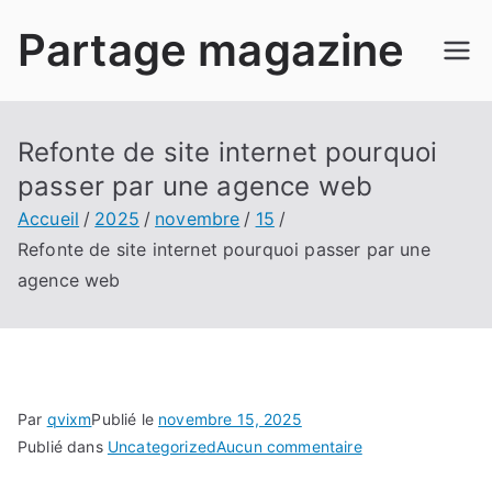
Aller
Partage magazine
au
contenu
Refonte de site internet pourquoi
passer par une agence web
Accueil
2025
novembre
15
Refonte de site internet pourquoi passer par une
agence web
Par
qvixm
Publié le
novembre 15, 2025
sur
Publié dans
Uncategorized
Aucun commentaire
Refonte