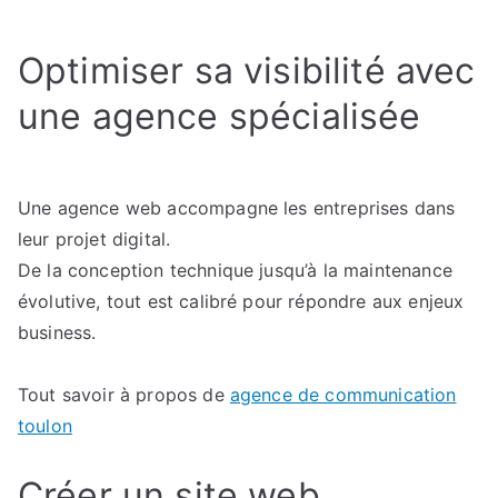
de
site
Optimiser sa visibilité avec
internet
pourquoi
une agence spécialisée
passer
par
une
agence
Une agence web accompagne les entreprises dans
web
leur projet digital.
De la conception technique jusqu’à la maintenance
évolutive, tout est calibré pour répondre aux enjeux
business.
Tout savoir à propos de
agence de communication
toulon
Créer un site web