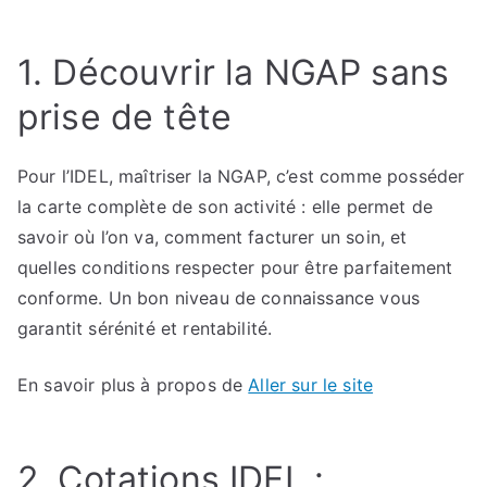
Par
quels
1. Découvrir la NGAP sans
moyens
dynamiser
prise de tête
vos
revenus
Pour l’IDEL, maîtriser la NGAP, c’est comme posséder
en
la carte complète de son activité : elle permet de
libéral
grâce
savoir où l’on va, comment facturer un soin, et
à
quelles conditions respecter pour être parfaitement
une
conforme. Un bon niveau de connaissance vous
cotation
garantit sérénité et rentabilité.
parfaite
En savoir plus à propos de
Aller sur le site
2. Cotations IDEL :