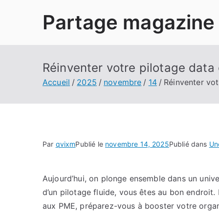
Aller
Partage magazine
au
contenu
Réinventer votre pilotage data
Accueil
2025
novembre
14
Réinventer vot
Par
qvixm
Publié le
novembre 14, 2025
Publié dans
Un
Aujourd’hui, on plonge ensemble dans un unive
d’un pilotage fluide, vous êtes au bon endroit. 
aux PME, préparez-vous à booster votre organ