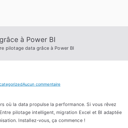
 grâce à Power BI
re pilotage data grâce à Power BI
sur
categorized
Aucun commentaire
Réinventer
votre
rs où la data propulse la performance. Si vous rêvez
pilotage
Entre pilotage intelligent, migration Excel et BI adaptée
data
grâce
isation. Installez-vous, ça commence !
à