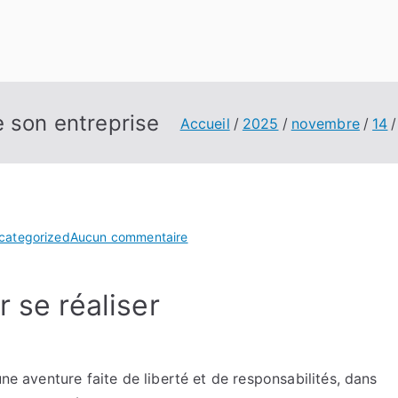
e son entreprise
Accueil
2025
novembre
14
sur
categorized
Aucun commentaire
Les
étapes
 se réaliser
clés
pour
construire
son
une aventure faite de liberté et de responsabilités, dans
entreprise