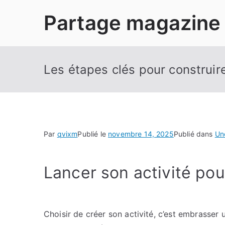
Aller
Partage magazine
au
contenu
Les étapes clés pour construir
Par
qvixm
Publié le
novembre 14, 2025
Publié dans
Un
Lancer son activité pour
Choisir de créer son activité, c’est embrasser 