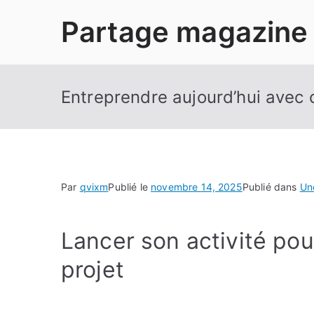
Aller
Partage magazine
au
contenu
Entreprendre aujourd’hui avec 
Par
qvixm
Publié le
novembre 14, 2025
Publié dans
Un
Lancer son activité pou
projet