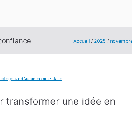
confiance
Accueil
2025
novembr
sur
categorized
Aucun commentaire
Entreprendre
aujourd’hui
r transformer une idée en
avec
confiance