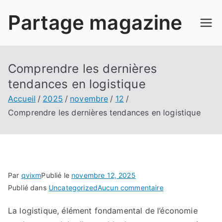
Aller
Partage magazine
au
contenu
Comprendre les dernières
tendances en logistique
Accueil
2025
novembre
12
Comprendre les dernières tendances en logistique
Par
qvixm
Publié le
novembre 12, 2025
sur
Publié dans
Uncategorized
Aucun commentaire
Comprendre
La logistique, élément fondamental de l’économie
les