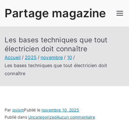
Aller
Partage magazine
au
contenu
Les bases techniques que tout
électricien doit connaître
Accueil
2025
novembre
10
Les bases techniques que tout électricien doit
connaître
Par
qvixm
Publié le
novembre 10, 2025
sur
Publié dans
Uncategorized
Aucun commentaire
Les