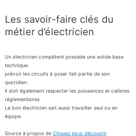
bases
techniques
Les savoir-faire clés du
que
tout
métier d’électricien
électricien
doit
connaître
Un électricien compétent possède une solide base
technique.
prévoir les circuits à poser fait partie de son
quotidien.
Il doit également respecter les puissances et calibres
réglementaires.
Le bon électricien sait aussi travailler seul ou en
équipe.
Source à propos de
Cliquez pour découvrir