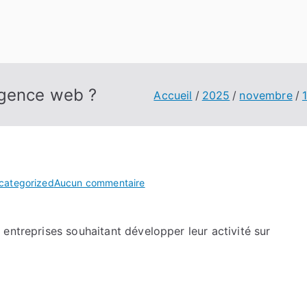
agence web ?
Accueil
2025
novembre
sur
categorized
Aucun commentaire
Comment
choisir
entreprises souhaitant développer leur activité sur
la
meilleure
agence
web
?