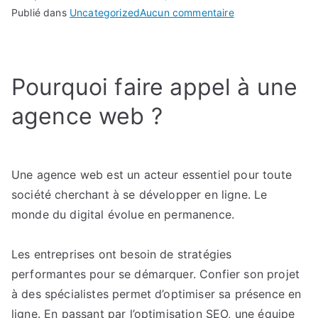
sur
Publié dans
Uncategorized
Aucun commentaire
Agence
web
et
Pourquoi faire appel à une
création
de
agence web ?
site
internet
:
Les
Une agence web est un acteur essentiel pour toute
tendances
société cherchant à se développer en ligne. Le
du
monde du digital évolue en permanence.
web
design
Les entreprises ont besoin de stratégies
et
performantes pour se démarquer. Confier son projet
de
à des spécialistes permet d’optimiser sa présence en
l’expérience
ligne. En passant par l’optimisation SEO, une équipe
utilisateur