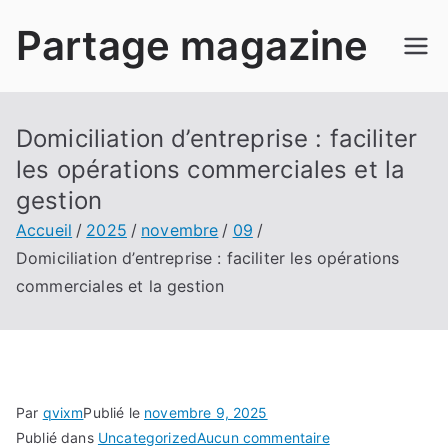
Aller
Partage magazine
au
contenu
Domiciliation d’entreprise : faciliter
les opérations commerciales et la
gestion
Accueil
2025
novembre
09
Domiciliation d’entreprise : faciliter les opérations
commerciales et la gestion
Par
qvixm
Publié le
novembre 9, 2025
sur
Publié dans
Uncategorized
Aucun commentaire