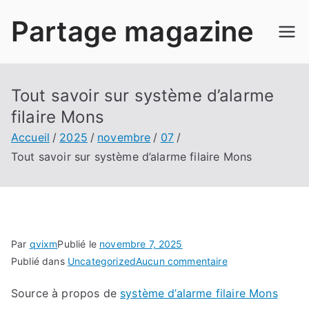
Aller
Partage magazine
au
contenu
Tout savoir sur système d’alarme
filaire Mons
Accueil
2025
novembre
07
Tout savoir sur système d’alarme filaire Mons
Par
qvixm
Publié le
novembre 7, 2025
sur
Publié dans
Uncategorized
Aucun commentaire
Tout
Source à propos de
système d’alarme filaire Mons
savoir