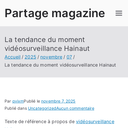
Aller
Partage magazine
au
contenu
La tendance du moment
vidéosurveillance Hainaut
Accueil
2025
novembre
07
La tendance du moment vidéosurveillance Hainaut
Par
qvixm
Publié le
novembre 7, 2025
sur
Publié dans
Uncategorized
Aucun commentaire
La
Texte de référence à propos de
vidéosurveillance
tendance