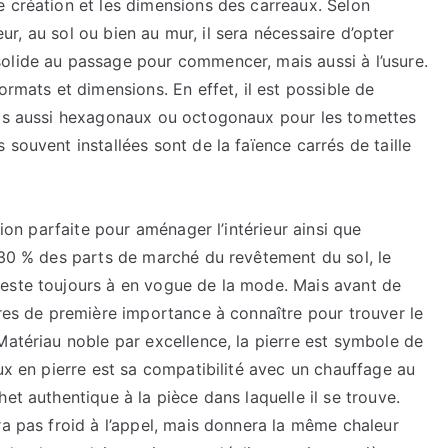
e création et les dimensions des carreaux. Selon
carrelage
ieur, au sol ou bien au mur, il sera nécessaire d’opter
à
olide au passage pour commencer, mais aussi à l’usure.
Aubenas
ormats et dimensions. En effet, il est possible de
ais aussi hexagonaux ou octogonaux pour les tomettes
souvent installées sont de la faïence carrés de taille
tion parfaite pour aménager l’intérieur ainsi que
 30 % des parts de marché du revêtement du sol, le
reste toujours à en vogue de la mode. Mais avant de
ires de première importance à connaître pour trouver le
Matériau noble par excellence, la pierre est symbole de
aux en pierre est sa compatibilité avec un chauffage au
et authentique à la pièce dans laquelle il se trouve.
ra pas froid à l’appel, mais donnera la même chaleur