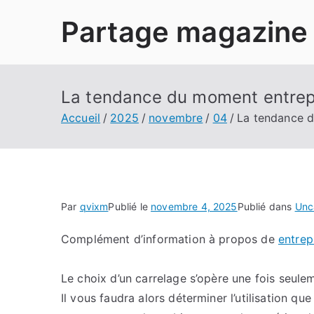
Aller
Partage magazine
au
contenu
La tendance du moment entrep
Accueil
2025
novembre
04
La tendance d
Par
qvixm
Publié le
novembre 4, 2025
Publié dans
Unc
Complément d’information à propos de
entrep
Le choix d’un carrelage s’opère une fois seulem
Il vous faudra alors déterminer l’utilisation que