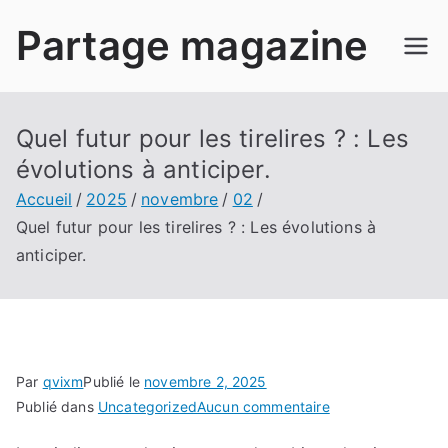
Aller
Partage magazine
au
contenu
Quel futur pour les tirelires ? : Les
évolutions à anticiper.
Accueil
2025
novembre
02
Quel futur pour les tirelires ? : Les évolutions à
anticiper.
Par
qvixm
Publié le
novembre 2, 2025
sur
Publié dans
Uncategorized
Aucun commentaire
Quel