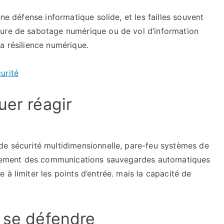
surveillance
une défense informatique solide, et les failles souvent
active
ture de sabotage numérique ou de vol d’information
a résilience numérique.
urité
uer réagir
de sécurité multidimensionnelle, pare-feu systèmes de
iffrement des communications sauvegardes automatiques
à limiter les points d’entrée. mais la capacité de
x se défendre