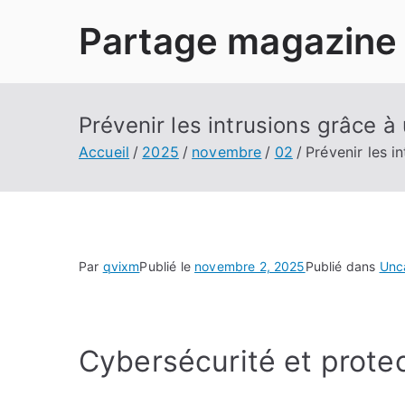
Aller
Partage magazine
au
contenu
Prévenir les intrusions grâce à
Accueil
2025
novembre
02
Prévenir les i
Par
qvixm
Publié le
novembre 2, 2025
Publié dans
Unc
Cybersécurité et prote