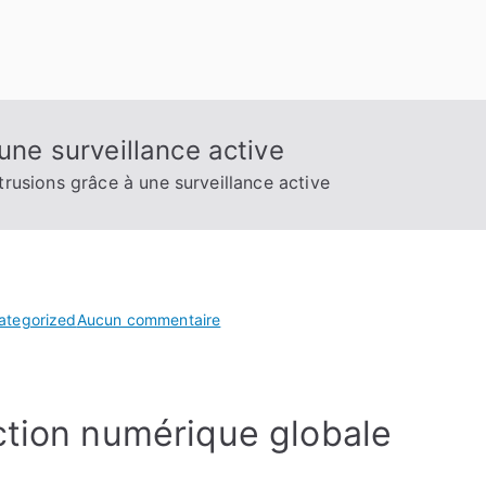
 une surveillance active
ntrusions grâce à une surveillance active
sur
ategorized
Aucun commentaire
Prévenir
les
intrusions
ction numérique globale
grâce
à
une