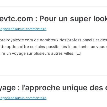
ce
lien
evtc.com : Pour un super loo
sur
tegorized
Aucun commentaire
https://www.borelroyalevtc.com
relroyalevtc.com de nombreux des professionnels et des p
:
ette option offre certains possibilités importants. ue vous
Pour
un
aire un voyage sur plusieurs autres villes, […]
super
look
yage : l’approche unique des
sur
tegorized
Aucun commentaire
Personnalisation