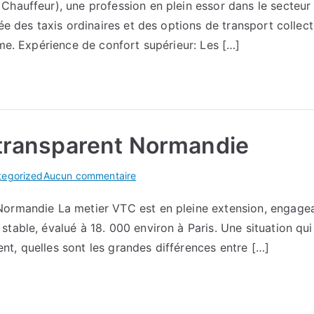
Chauffeur), une profession en plein essor dans le secteur
du
e des taxis ordinaires et des options de transport collectif
voyage
:
sme. Expérience de confort supérieur: Les […]
l’approche
unique
des
chauffeurs
VTC
 transparent Normandie
sur
tegorized
Aucun commentaire
Mon
Normandie La metier VTC est en pleine extension, engagea
avis
table, évalué à 18. 000 environ à Paris. Une situation qu
sur
tarif
t, quelles sont les grandes différences entre […]
VTC
transparent
Normandie