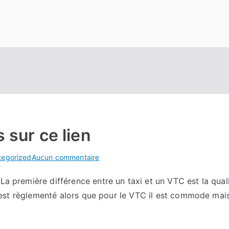
s sur ce lien
sur
tegorized
Aucun commentaire
Lumière
La première différence entre un taxi et un VTC est la quali
sur
 il est règlementé alors que pour le VTC il est commode mais
Plus
d’infos
sur