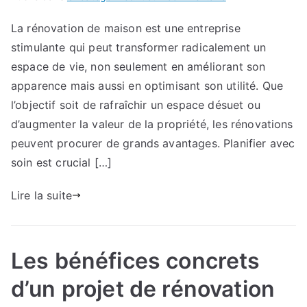
Gérer
La rénovation de maison est une entreprise
les
stimulante qui peut transformer radicalement un
défis
les
espace de vie, non seulement en améliorant son
plus
apparence mais aussi en optimisant son utilité. Que
fréquents
l’objectif soit de rafraîchir un espace désuet ou
lors
d’augmenter la valeur de la propriété, les rénovations
des
peuvent procurer de grands avantages. Planifier avec
rénovations
soin est crucial […]
de
maison.
Lire la suite
Les bénéfices concrets
d’un projet de rénovation