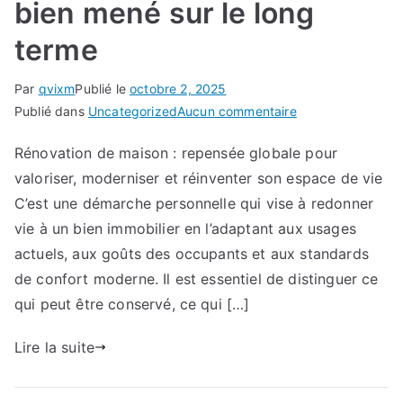
bien mené sur le long
terme
Par
qvixm
Publié le
octobre 2, 2025
sur
Publié dans
Uncategorized
Aucun commentaire
Les
Rénovation de maison : repensée globale pour
bénéfices
valoriser, moderniser et réinventer son espace de vie
concrets
d’un
C’est une démarche personnelle qui vise à redonner
projet
vie à un bien immobilier en l’adaptant aux usages
de
actuels, aux goûts des occupants et aux standards
rénovation
de confort moderne. Il est essentiel de distinguer ce
bien
qui peut être conservé, ce qui […]
mené
sur
Lire la suite
le
long
terme