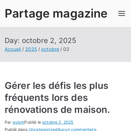
Aller
Partage magazine
au
contenu
Day:
octobre 2, 2025
Accueil
2025
octobre
02
Gérer les défis les plus
fréquents lors des
rénovations de maison.
Par
qvixm
Publié le
octobre 2, 2025
sur
Publié dans
Uncategorized
Aucun commentaire