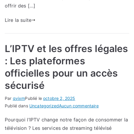
offrir des […]
Lire la suite
L’IPTV et les offres légales
: Les plateformes
officielles pour un accès
sécurisé
Par
qvixm
Publié le
octobre 2, 2025
sur
Publié dans
Uncategorized
Aucun commentaire
L’IPTV
Pourquoi l’IPTV change notre façon de consommer la
et
télévision ? Les services de streaming télévisé
les