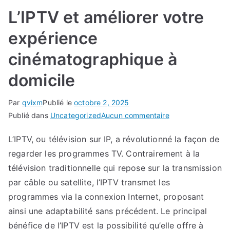
L’IPTV et améliorer votre
expérience
cinématographique à
domicile
Par
qvixm
Publié le
octobre 2, 2025
sur
Publié dans
Uncategorized
Aucun commentaire
L’IPTV
L’IPTV, ou télévision sur IP, a révolutionné la façon de
et
regarder les programmes TV. Contrairement à la
améliorer
votre
télévision traditionnelle qui repose sur la transmission
expérience
par câble ou satellite, l’IPTV transmet les
cinématographiq
programmes via la connexion Internet, proposant
à
ainsi une adaptabilité sans précédent. Le principal
domicile
bénéfice de l’IPTV est la possibilité qu’elle offre à