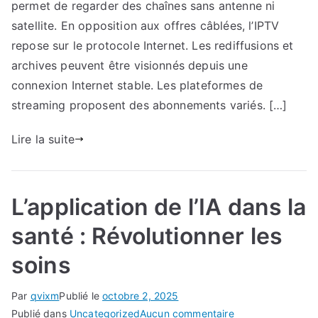
offres
permet de regarder des chaînes sans antenne ni
légales
satellite. En opposition aux offres câblées, l’IPTV
:
repose sur le protocole Internet. Les rediffusions et
Les
archives peuvent être visionnés depuis une
plateformes
connexion Internet stable. Les plateformes de
officielles
streaming proposent des abonnements variés. […]
pour
un
Lire la suite
accès
sécurisé
L’application de l’IA dans la
santé : Révolutionner les
soins
Par
qvixm
Publié le
octobre 2, 2025
sur
Publié dans
Uncategorized
Aucun commentaire