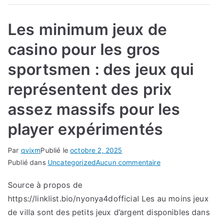
santé
Les minimum jeux de
casino pour les gros
sportsmen : des jeux qui
représentent des prix
assez massifs pour les
player expérimentés
Par
qvixm
Publié le
octobre 2, 2025
sur
Publié dans
Uncategorized
Aucun commentaire
Les
Source à propos de
minimum
https://linklist.bio/nyonya4dofficial Les au moins jeux
jeux
de
de villa sont des petits jeux d’argent disponibles dans