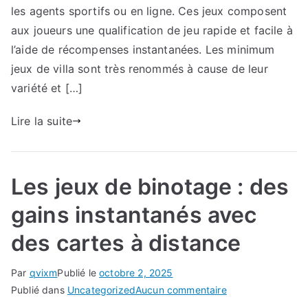
casino
les agents sportifs ou en ligne. Ces jeux composent
pour
aux joueurs une qualification de jeu rapide et facile à
les
l’aide de récompenses instantanées. Les minimum
gros
jeux de villa sont très renommés à cause de leur
sportsmen
variété et […]
:
des
Lire la suite
jeux
qui
représentent
des
Les jeux de binotage : des
prix
gains instantanés avec
assez
massifs
des cartes à distance
pour
les
Par
qvixm
Publié le
octobre 2, 2025
player
sur
Publié dans
Uncategorized
Aucun commentaire
expérimentés
Les