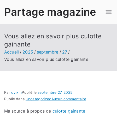
Aller
Partage magazine
au
contenu
Vous allez en savoir plus culotte
gainante
Accueil
2025
septembre
27
Vous allez en savoir plus culotte gainante
Par
qvixm
Publié le
septembre 27, 2025
sur
Publié dans
Uncategorized
Aucun commentaire
Vous
Ma source à propos de
culotte gainante
allez